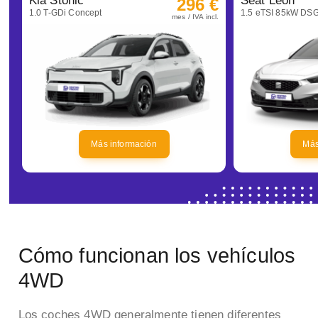
Kia Stonic
Seat Leon
296 €
1.0 T-GDi Concept
mes / IVA incl.
Más información
Más
Cómo funcionan los vehículos
4WD
Los coches 4WD generalmente tienen diferentes