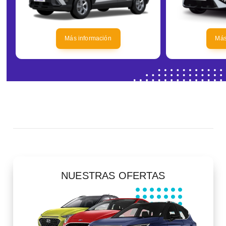
Más información
Más
NUESTRAS OFERTAS