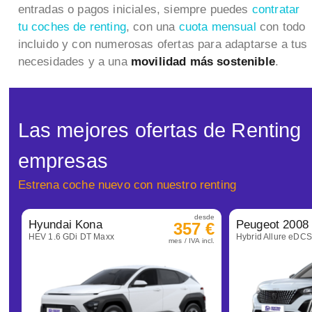
entradas o pagos iniciales, siempre puedes
contratar
tu coches de renting
, con una
cuota mensual
con todo
incluido y con numerosas ofertas para adaptarse a tus
necesidades y a una
movilidad más sostenible
.
Las mejores ofertas de Renting
empresas
Estrena coche nuevo con nuestro renting
desde
Hyundai Kona
Peugeot 2008
357 €
HEV 1.6 GDi DT Maxx
Hybrid Allure eDC
mes / IVA incl.