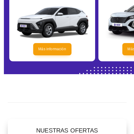
Más información
Más
NUESTRAS OFERTAS