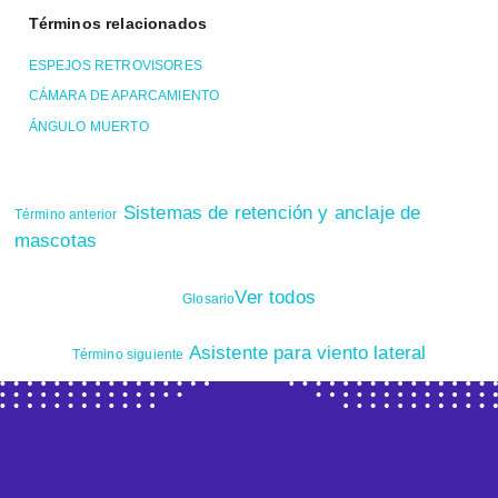
Términos relacionados
ESPEJOS RETROVISORES
CÁMARA DE APARCAMIENTO
ÁNGULO MUERTO
Sistemas de retención y anclaje de
Término anterior
mascotas
Ver todos
Glosario
Asistente para viento lateral
Término siguiente