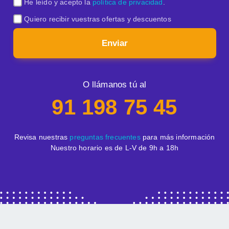
He leído y acepto la
política de privacidad
.
Quiero recibir vuestras ofertas y descuentos
Enviar
O llámanos tú al
91 198 75 45
Revisa nuestras
preguntas frecuentes
para más información
Nuestro horario es de L-V de 9h a 18h