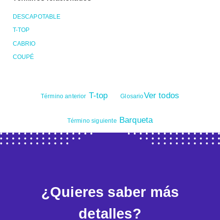
DESCAPOTABLE
T-TOP
CABRIO
COUPÉ
T-top
Ver todos
Término anterior
Glosario
Barqueta
Término siguiente
¿Quieres saber más
detalles?