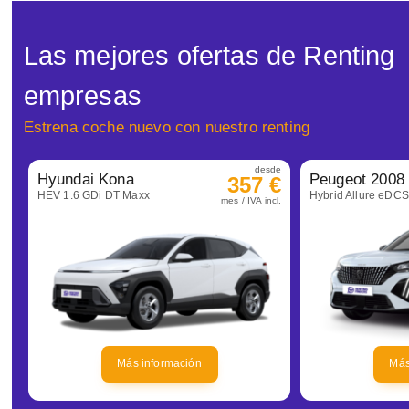
Las mejores ofertas de Renting
empresas
Estrena coche nuevo con nuestro renting
desde
Hyundai Kona
Peugeot 2008
357 €
HEV 1.6 GDi DT Maxx
Hybrid Allure eDC
mes / IVA incl.
Más información
Más