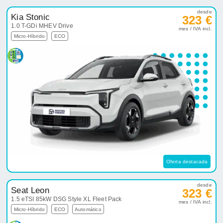
desde
Kia Stonic
323 €
1.0 T-GDi MHEV Drive
mes / IVA incl.
Micro-Híbrido
ECO
Oferta destacada
desde
Seat Leon
323 €
1.5 eTSI 85kW DSG Style XL Fleet Pack
mes / IVA incl.
Micro-Híbrido
ECO
Automático