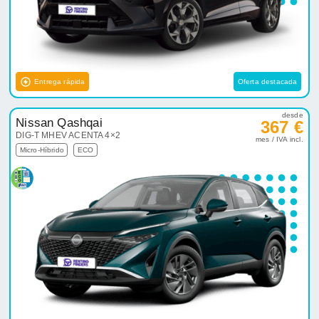
Entrega rápida
Oferta destacada
desde
Nissan Qashqai
367 €
DIG-T MHEV ACENTA 4×2
mes / IVA incl.
Micro-Híbrido
ECO