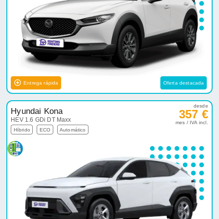
Entrega rápida
Oferta destacada
desde
Hyundai Kona
357 €
HEV 1.6 GDi DT Maxx
mes / IVA incl.
Híbrido
ECO
Automático