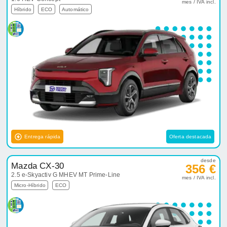
mes / IVA incl.
Híbrido
ECO
Automático
Entrega rápida
Oferta destacada
desde
Mazda CX-30
356 €
2.5 e-Skyactiv G MHEV MT Prime-Line
mes / IVA incl.
Micro-Híbrido
ECO