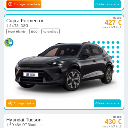
Entrega inmediata
Oferta destacada
desde
Cupra Formentor
427 €
1.5 eTSI DSG
mes / IVA incl.
Micro-Híbrido
ECO
Automático
Entrega rápida
Oferta destacada
desde
Hyundai Tucson
430 €
1.6D 48V DT Black Line
mes / IVA incl.