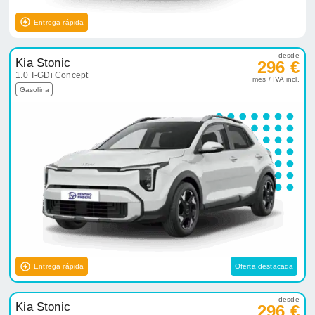
Entrega rápida
desde
Kia Stonic
296 €
1.0 T-GDi Concept
mes / IVA incl.
Gasolina
Entrega rápida
Oferta destacada
desde
Kia Stonic
296 €