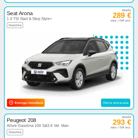
desde
Seat Arona
289 €
1.0 TSI Start & Stop Style+
mes / IVA incl.
Gasolina
Entrega inmediata
Oferta destacada
desde
Peugeot 208
293 €
Allure Gasolina 100 S&S 6 Vel. Man
mes / IVA incl.
Gasolina