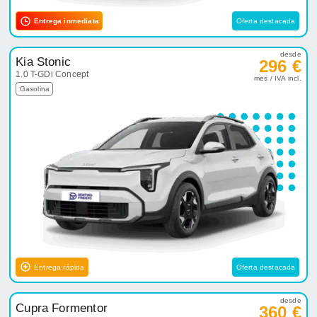
Entrega inmediata
Oferta destacada
desde
Kia Stonic
296 €
1.0 T-GDi Concept
mes / IVA incl.
Gasolina
Entrega rápida
Oferta destacada
desde
Cupra Formentor
360 €