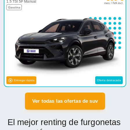
1.5 TSI 5P Manual
mes / IVA incl.
Gasolina
Entrega rápida
Oferta destacada
Ver todas las ofertas de suv
El mejor renting de furgonetas