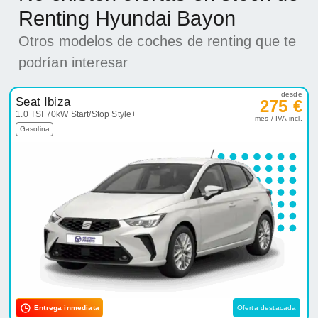
Renting Hyundai Bayon
Otros modelos de coches de renting que te
podrían interesar
desde
Seat Ibiza
275 €
1.0 TSI 70kW Start/Stop Style+
mes / IVA incl.
Gasolina
Entrega inmediata
Oferta destacada