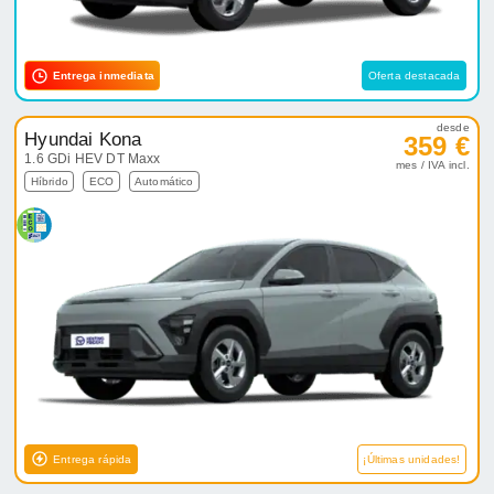
Entrega inmediata
Oferta destacada
desde
Hyundai Kona
359 €
1.6 GDi HEV DT Maxx
mes / IVA incl.
Híbrido
ECO
Automático
Entrega rápida
¡Últimas unidades!