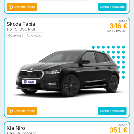
Entrega rápida
Oferta destacada
desde
Skoda Fabia
346 €
1.5 TSI DSG Plus
mes / IVA incl.
Gasolina
Automático
Entrega rápida
Oferta destacada
desde
Kia Niro
351 €
1.6 HEV Concept