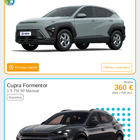
Entrega rápida
¡Últimas unidades!
desde
Cupra Formentor
360 €
1.5 TSI 5P Manual
mes / IVA incl.
Gasolina