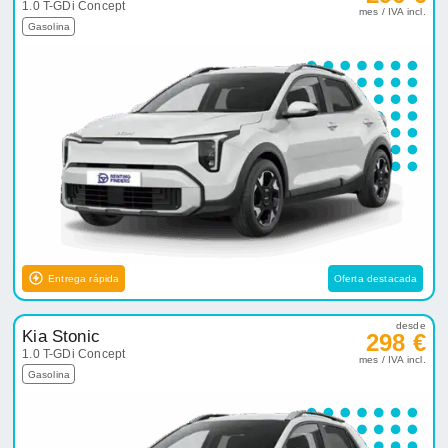
1.0 T-GDi Concept
mes / IVA incl.
Gasolina
Entrega rápida
Oferta destacada
desde
Kia Stonic
298 €
1.0 T-GDi Concept
mes / IVA incl.
Gasolina