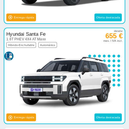
Entrega rápida
Oferta destacada
desde
Hyundai Santa Fe
655 €
1.6T PHEV 4X4 AT Maxx
mes / IVA incl.
Híbrido-Enchufable
Automático
Entrega rápida
Oferta destacada