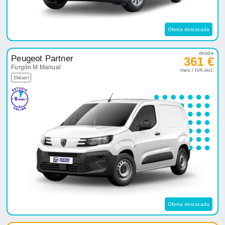
Oferta destacada
desde
Peugeot Partner
361 €
Furgón M Manual
mes / IVA incl.
Diésel
Oferta destacada