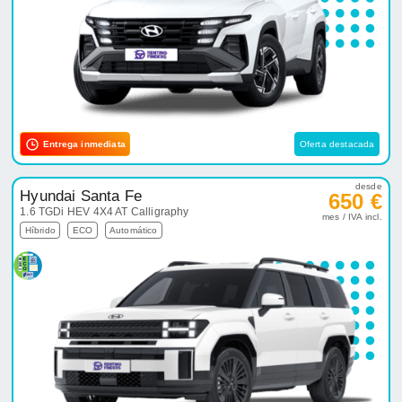
Entrega inmediata
Oferta destacada
desde
Hyundai Santa Fe
650 €
1.6 TGDi HEV 4X4 AT Calligraphy
mes / IVA incl.
Híbrido
ECO
Automático