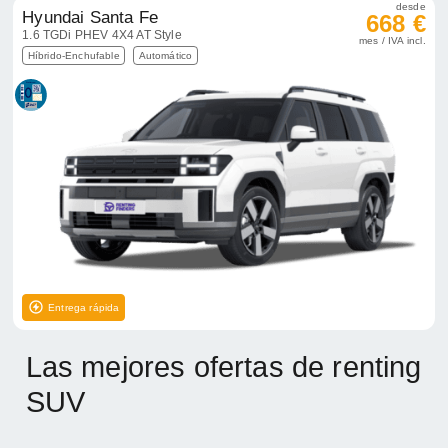
desde
Hyundai Santa Fe
668 €
1.6 TGDi PHEV 4X4 AT Style
mes / IVA incl.
Híbrido-Enchufable
Automático
Entrega rápida
Las mejores ofertas de renting
SUV