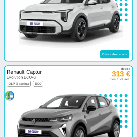
Oferta destacada
desde
Renault Captur
313 €
Evolution ECO-G
mes / IVA incl.
GLP-Gasolina
ECO