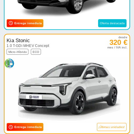
Entrega inmediata
Oferta destacada
desde
Kia Stonic
320 €
1.0 T-GDi MHEV Concept
mes / IVA incl.
Micro-Híbrido
ECO
Entrega inmediata
¡Últimas unidades!