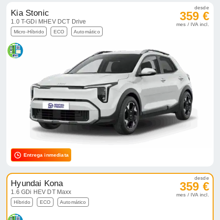
desde
Kia Stonic
359 €
1.0 T-GDi MHEV DCT Drive
mes / IVA incl.
Micro-Híbrido
ECO
Automático
Entrega inmediata
desde
Hyundai Kona
359 €
1.6 GDi HEV DT Maxx
mes / IVA incl.
Híbrido
ECO
Automático