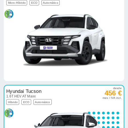
Micro-Híbrido
ECO
Automático
desde
Hyundai Tucson
456 €
1.6T HEV AT Maxx
mes / IVA incl.
Híbrido
ECO
Automático