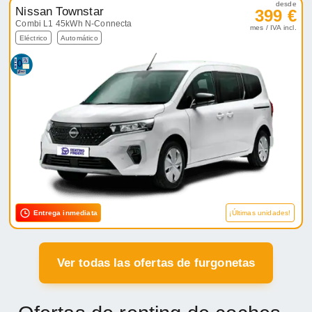
desde
Nissan Townstar
399 €
Combi L1 45kWh N-Connecta
mes / IVA incl.
Eléctrico
Automático
Entrega inmediata
¡Últimas unidades!
Ver todas las ofertas de furgonetas