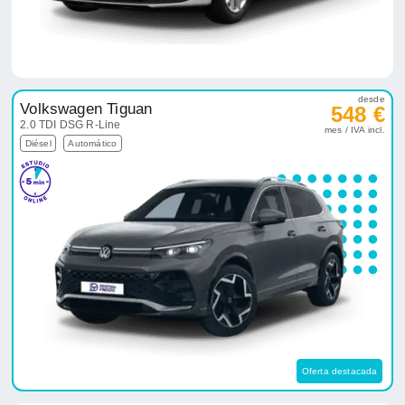
desde
Volkswagen Tiguan
548 €
2.0 TDI DSG R-Line
mes / IVA incl.
Diésel
Automático
Oferta destacada