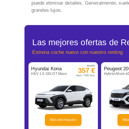
puede eliminar detalles. Generalmente, suele
grandes lujos.
Las mejores ofertas de R
Estrena coche nuevo con nuestro renting
desde
Hyundai Kona
Peugeot 20
357 €
HEV 1.6 GDi DT Maxx
Hybrid Allure 
mes / IVA incl.
Más información
Más