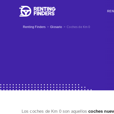
REN
Renting Finders
>
Glosario
>
Coches de Km 0
Los coches de Km 0 son aquellos
coches nuev