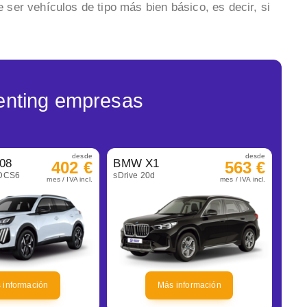
 ser vehículos de tipo más bien básico, es decir, si
enting empresas
desde
desde
08
BMW X1
402 €
563 €
eDCS6
sDrive 20d
mes / IVA incl.
mes / IVA incl.
 información
Más información