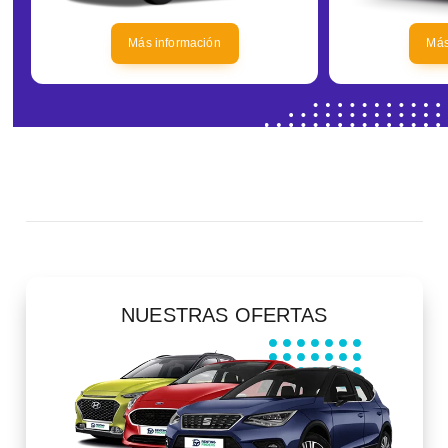
Más información
Más
NUESTRAS OFERTAS