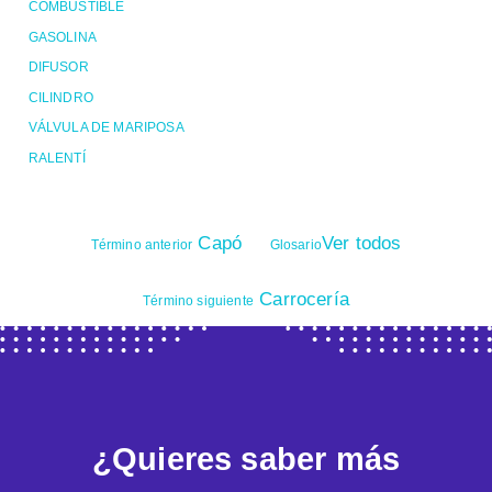
COMBUSTIBLE
GASOLINA
DIFUSOR
CILINDRO
VÁLVULA DE MARIPOSA
RALENTÍ
Capó
Ver todos
Término anterior
Glosario
Carrocería
Término siguiente
¿Quieres saber más