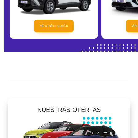
Más información
Más
NUESTRAS OFERTAS