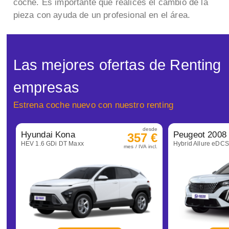
coche. Es importante que realices el cambio de la
pieza con ayuda de un profesional en el área.
Las mejores ofertas de Renting
empresas
Estrena coche nuevo con nuestro renting
desde
Hyundai Kona
Peugeot 2008
357 €
HEV 1.6 GDi DT Maxx
Hybrid Allure eDC
mes / IVA incl.