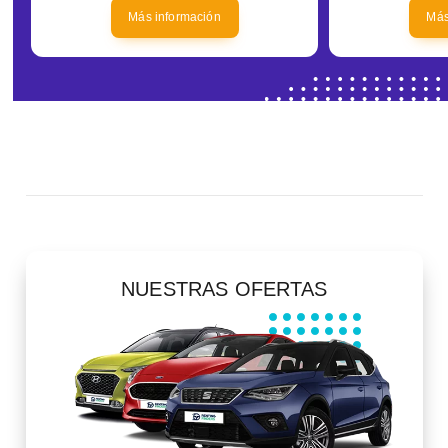
Más información
Más
NUESTRAS OFERTAS