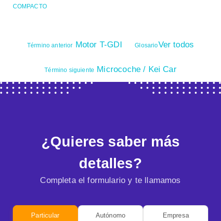
COMPACTO
Motor T-GDI
Ver todos
Término anterior
Glosario
Microcoche / Kei Car
Término siguiente
¿Quieres saber más
detalles?
Completa el formulario y te llamamos
Particular
Autónomo
Empresa