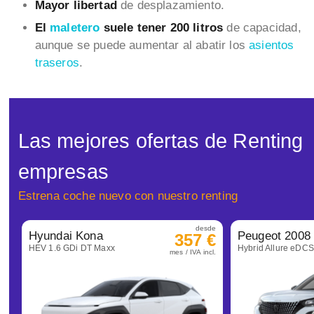
Mayor libertad
de desplazamiento.
El
maletero
suele tener 200 litros
de capacidad,
aunque se puede aumentar al abatir los
asientos
traseros
.
Las mejores ofertas de Renting
empresas
Estrena coche nuevo con nuestro renting
desde
Hyundai Kona
Peugeot 2008
357 €
HEV 1.6 GDi DT Maxx
Hybrid Allure eDC
mes / IVA incl.