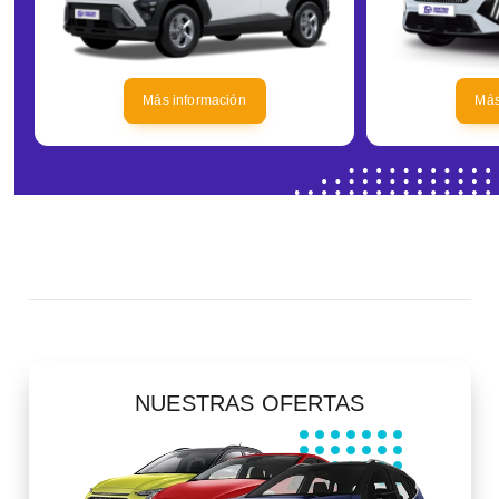
Más información
Más
NUESTRAS OFERTAS