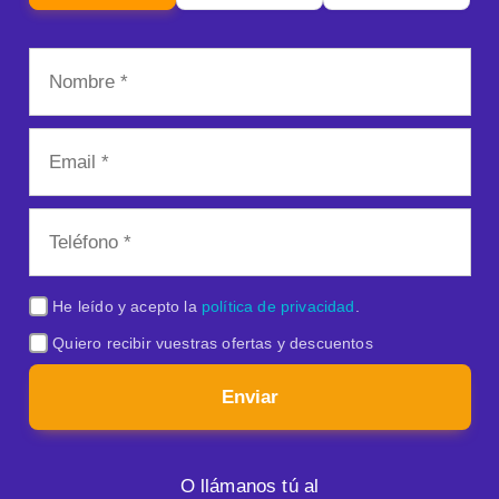
He leído y acepto la
política de privacidad
.
Quiero recibir vuestras ofertas y descuentos
Enviar
O llámanos tú al