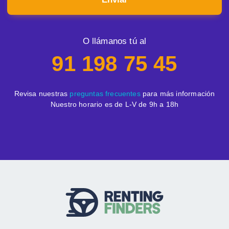
O llámanos tú al
91 198 75 45
Revisa nuestras
preguntas frecuentes
para más información
Nuestro horario es de L-V de 9h a 18h