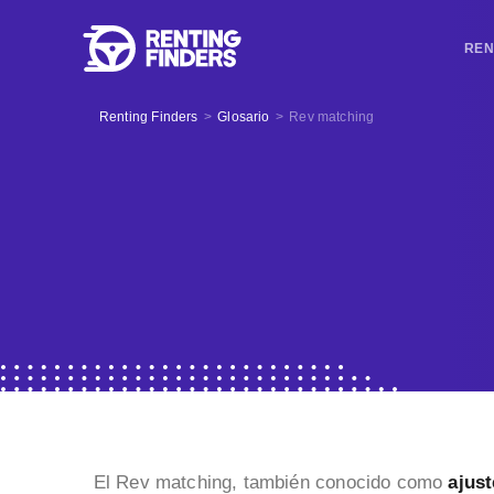
REN
Renting Finders
>
Glosario
>
Rev matching
El Rev matching, también conocido como
ajust