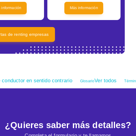
 información
Más información
ertas de renting empresas
 conductor en sentido contrario
Ver todos
Glosario
Términ
¿Quieres saber más detalles?
Completa el formulario y te llamamos