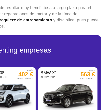
e resultar muy beneficiosa a largo plazo para el
r reparaciones del motor y de la línea de
requiere de entrenamiento
y disciplina, pues puede
os.
enting empresas
desde
desde
08
BMW X1
402 €
563 €
eDCS6
sDrive 20d
mes / IVA incl.
mes / IVA incl.