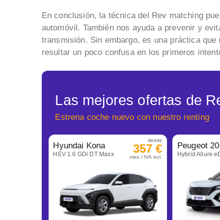
En conclusión, la técnica del Rev matching pued
automóvil. También nos ayuda a prevenir y evita
transmisión. Sin embargo, es una práctica que
resultar un poco confusa en los primeros intent
Las mejores ofertas de R
Estrena coche nuevo con nuestro renting
desde
Hyundai Kona
Peugeot 20
357 €
HEV 1.6 GDi DT Maxx
Hybrid Allure 
mes / IVA incl.