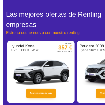
Las mejores ofertas de Renting
empresas
Estrena coche nuevo con nuestro renting
desde
Hyundai Kona
Peugeot 2008
357 €
HEV 1.6 GDi DT Maxx
Hybrid Allure eDC
mes / IVA incl.
Más información
Más