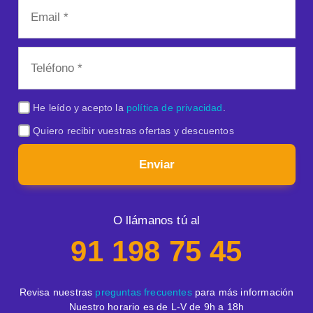
He leído y acepto la
política de privacidad
.
Quiero recibir vuestras ofertas y descuentos
Enviar
O llámanos tú al
91 198 75 45
Revisa nuestras
preguntas frecuentes
para más información
Nuestro horario es de L-V de 9h a 18h