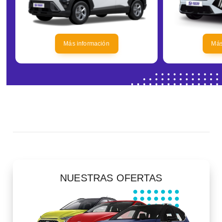
Más información
Más
NUESTRAS OFERTAS