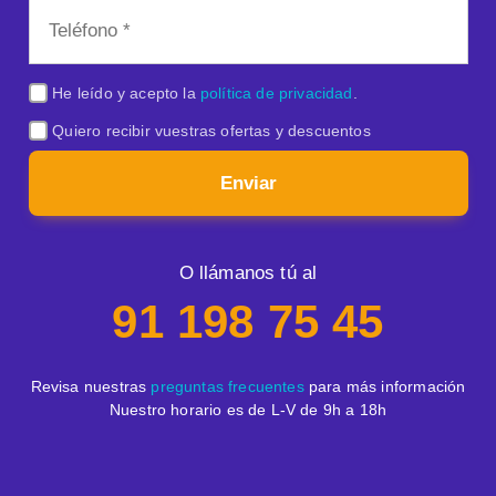
He leído y acepto la
política de privacidad
.
Quiero recibir vuestras ofertas y descuentos
Enviar
O llámanos tú al
91 198 75 45
Revisa nuestras
preguntas frecuentes
para más información
Nuestro horario es de L-V de 9h a 18h