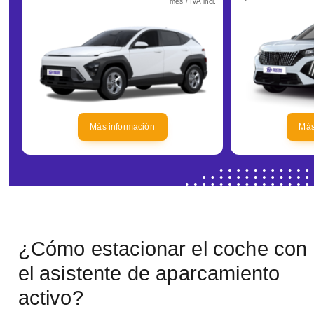
mes / IVA incl.
Más información
Más
¿Cómo estacionar el coche con
el asistente de aparcamiento
activo?