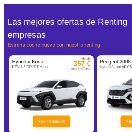
Las mejores ofertas de Renting
empresas
Estrena coche nuevo con nuestro renting
desde
Hyundai Kona
Peugeot 2008
357 €
HEV 1.6 GDi DT Maxx
Hybrid Allure eDC
mes / IVA incl.
Más información
Más