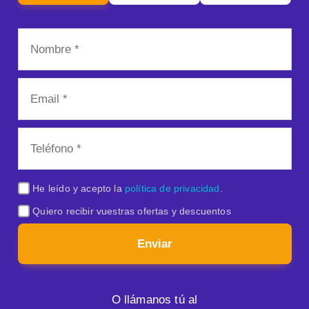
He leído y acepto la
política de privacidad
.
Quiero recibir vuestras ofertas y descuentos
Enviar
O llámanos tú al