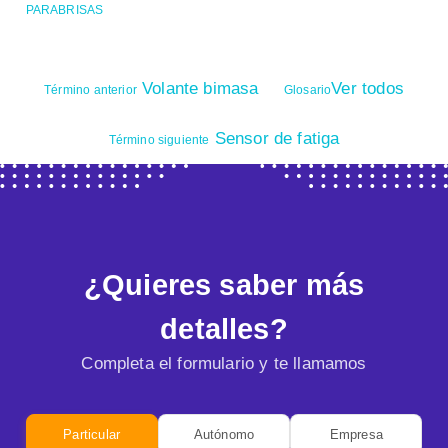
PARABRISAS
Volante bimasa
Ver todos
Término anterior
Glosario
Sensor de fatiga
Término siguiente
¿Quieres saber más
detalles?
Completa el formulario y te llamamos
Particular
Autónomo
Empresa