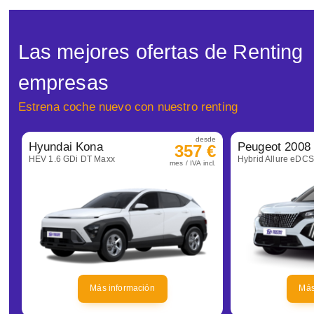
Las mejores ofertas de Renting
empresas
Estrena coche nuevo con nuestro renting
desde
Hyundai Kona
Peugeot 2008
357 €
HEV 1.6 GDi DT Maxx
Hybrid Allure eDC
mes / IVA incl.
Más información
Más