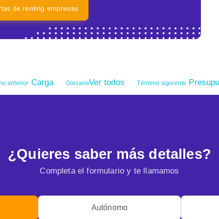
ertas de renting empresas
Carga
Ver todos
Presupu
no anterior
Glosario
Término siguiente
¿Quieres saber más detalles?
Completa el formulario y te llamamos
Autónomo