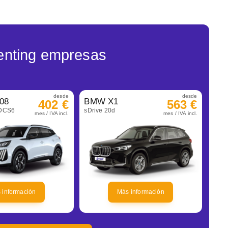
enting empresas
desde
desde
08
BMW X1
402 €
563 €
eDCS6
sDrive 20d
mes / IVA incl.
mes / IVA incl.
 información
Más información