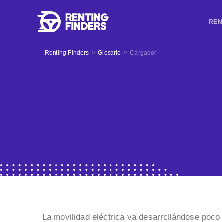
REN
Renting Finders
>
Glosario
>
Cargador
La movilidad eléctrica va desarrollándose poco