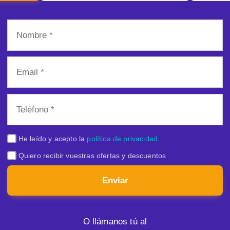
He leído y acepto la
política de privacidad
.
Quiero recibir vuestras ofertas y descuentos
Enviar
O llámanos tú al