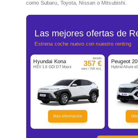
como Subaru, Toyota, Nissan o Mitsubishi.
Las mejores ofertas de R
Estrena coche nuevo con nuestro renting
desde
Hyundai Kona
Peugeot 20
357 €
HEV 1.6 GDi DT Maxx
Hybrid Allure 
mes / IVA incl.
Más información
Más