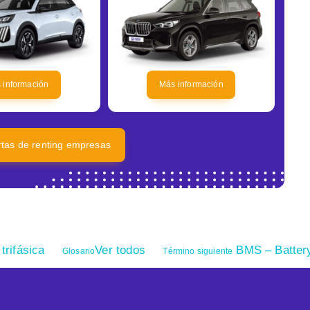
 información
Más información
ertas de renting empresas
trifásica
Ver todos
BMS – Batter
Glosario
Término siguiente