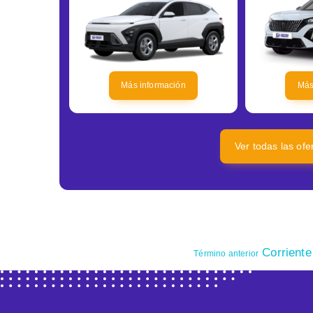
Más información
Más
Ver todas las of
Corriente 
Término anterior