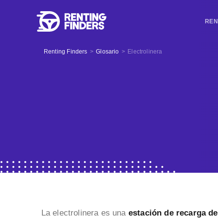
REN
Renting Finders
>
Glosario
>
Electrolinera
La electrolinera es una
estación de recarga de