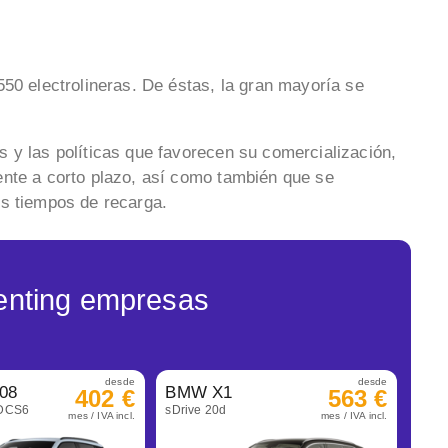
550 electrolineras. De éstas, la gran mayoría se
 y las políticas que favorecen su comercialización,
ente a corto plazo, así como también que se
os tiempos de recarga.
enting empresas
desde
desde
08
BMW X1
402 €
563 €
eDCS6
sDrive 20d
mes / IVA incl.
mes / IVA incl.