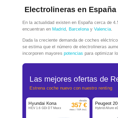
Electrolineras en España
En la actualidad existen en España cerca de 4.
encuentran en
Madrid
,
Barcelona
y
Valencia
.
Dada la creciente demanda de coches eléctricos
se estima que el número de electrolineras aum
incorporen mayores
potencias
para optimizar l
Las mejores ofertas de R
Estrena coche nuevo con nuestro renting
desde
Hyundai Kona
Peugeot 20
357 €
HEV 1.6 GDi DT Maxx
Hybrid Allure 
mes / IVA incl.