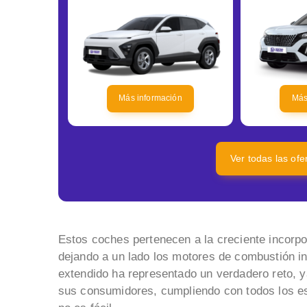
Más información
Más
Ver todas las of
Estos coches pertenecen a la creciente incorpo
dejando a un lado los motores de combustión in
extendido ha representado un verdadero reto, 
sus consumidores, cumpliendo con todos los es