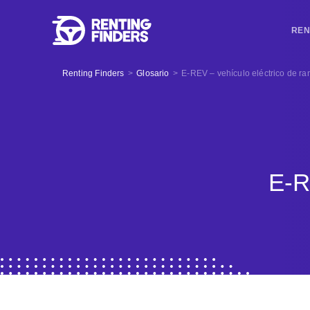
REN
Renting Finders
>
Glosario
>
E-REV – vehículo eléctrico de r
E-R