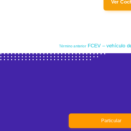
Ver Coc
FCEV – vehículo de
Término anterior
Particular