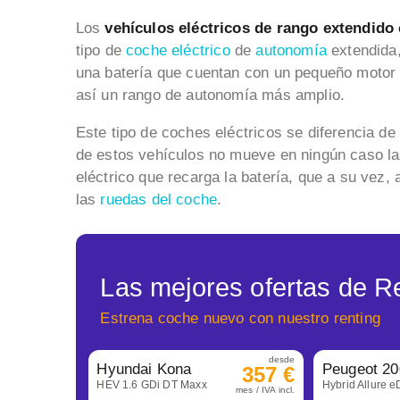
Los
vehículos eléctricos de rango extendid
tipo de
coche eléctrico
de
autonomía
extendida,
una batería que cuentan con un pequeño motor
así un rango de autonomía más amplio.
Este tipo de coches eléctricos se diferencia de
de estos vehículos no mueve en ningún caso l
eléctrico que recarga la batería, que a su vez,
las
ruedas del coche
.
Las mejores ofertas de R
Estrena coche nuevo con nuestro renting
desde
Hyundai Kona
Peugeot 20
357 €
HEV 1.6 GDi DT Maxx
Hybrid Allure 
mes / IVA incl.