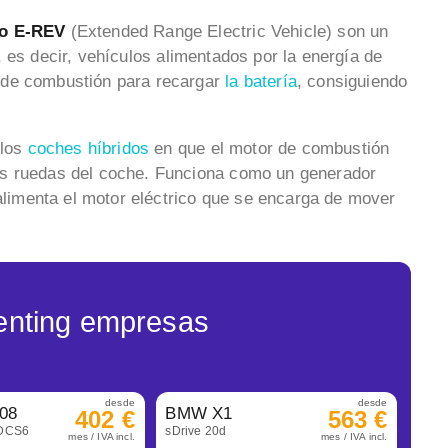
o o E-REV
(Extended Range Electric Vehicle) son un
 es decir, vehículos alimentados por la energía de
 de combustión para recargar
la batería
, consiguiendo
 los
coches híbridos
en que el motor de combustión
as ruedas del coche. Funciona como un generador
 alimenta el motor eléctrico que se encarga de mover
enting empresas
desde
desde
08
BMW X1
402 €
563 €
eDCS6
sDrive 20d
mes / IVA incl.
mes / IVA incl.