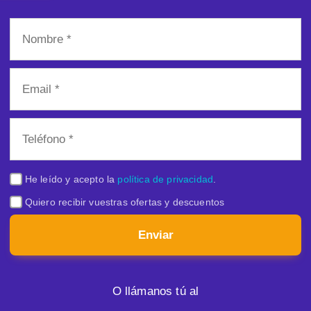
He leído y acepto la
política de privacidad
.
Quiero recibir vuestras ofertas y descuentos
Enviar
O llámanos tú al