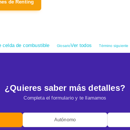
hes de Renting
 celda de combustible
Ver todos
Glosario
Término siguiente
¿Quieres saber más detalles?
Completa el formulario y te llamamos
Autónomo