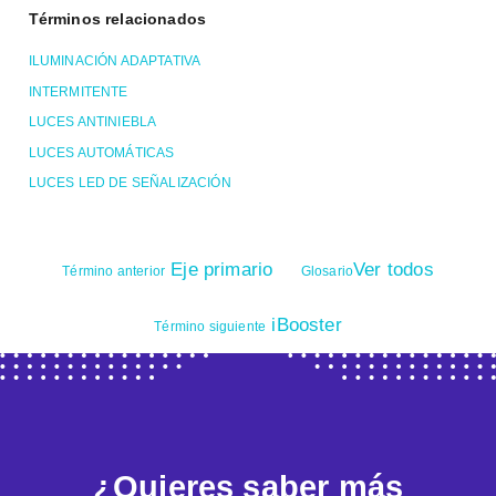
Términos relacionados
ILUMINACIÓN ADAPTATIVA
INTERMITENTE
LUCES ANTINIEBLA
LUCES AUTOMÁTICAS
LUCES LED DE SEÑALIZACIÓN
Eje primario
Ver todos
Término anterior
Glosario
iBooster
Término siguiente
¿Quieres saber más