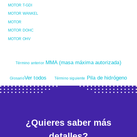
MOTOR T-GDI
MOTOR WANKEL
MOTOR
MOTOR DOHC
MOTOR OHV
MMA (masa máxima autorizada)
Término anterior
Ver todos
Pila de hidrógeno
Glosario
Término siguiente
¿Quieres saber más
detalles?