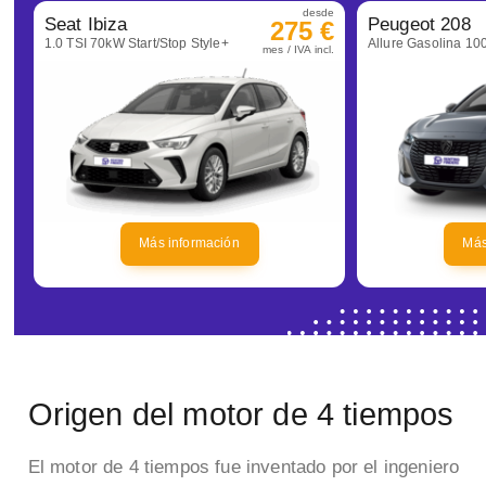
desde
Seat Ibiza
Peugeot 208
275 €
1.0 TSI 70kW Start/Stop Style+
mes / IVA incl.
Más información
Más
Origen del motor de 4 tiempos
El motor de 4 tiempos fue inventado por el ingeniero