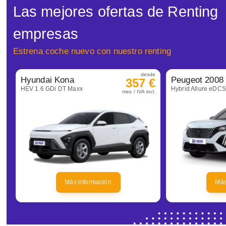
Las mejores ofertas de Renting
empresas
Estrena coche nuevo con nuestro renting
desde
Hyundai Kona
Peugeot 2008
357 €
HEV 1.6 GDi DT Maxx
Hybrid Allure eDC
mes / IVA incl.
Más información
Más