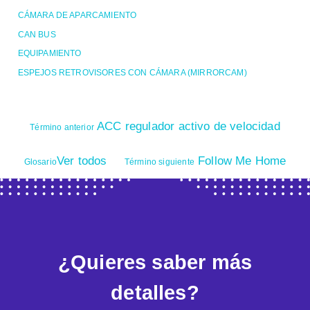
CÁMARA DE APARCAMIENTO
CAN BUS
EQUIPAMIENTO
ESPEJOS RETROVISORES CON CÁMARA (MIRRORCAM)
ACC regulador activo de velocidad
Término anterior
Ver todos
Follow Me Home
Glosario
Término siguiente
¿Quieres saber más
detalles?