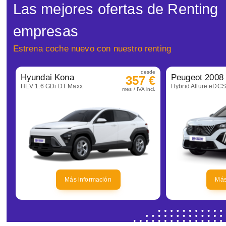
Las mejores ofertas de Renting
empresas
Estrena coche nuevo con nuestro renting
desde
Hyundai Kona
Peugeot 2008
357 €
HEV 1.6 GDi DT Maxx
Hybrid Allure eDC
mes / IVA incl.
Más información
Más