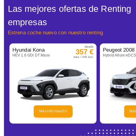
Las mejores ofertas de Renting
empresas
Estrena coche nuevo con nuestro renting
desde
Hyundai Kona
Peugeot 2008
357 €
HEV 1.6 GDi DT Maxx
Hybrid Allure eDC
mes / IVA incl.
Más información
Más