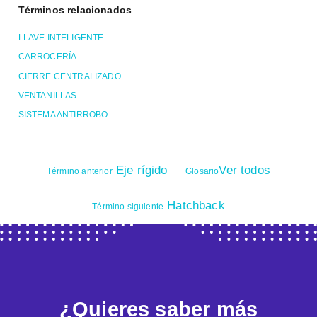
Términos relacionados
LLAVE INTELIGENTE
CARROCERÍA
CIERRE CENTRALIZADO
VENTANILLAS
SISTEMA ANTIRROBO
Eje rígido
Ver todos
Término anterior
Glosario
Hatchback
Término siguiente
¿Quieres saber más