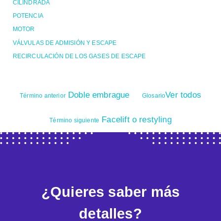
CILINDRADA
POTENCIA
MOTOR
VÁLVULAS DE ADMISIÓN Y ESCAPE
RECIRCULACIÓN DE LOS GASES DE ESCAPE
Doble embrague
Ver todos
Término anterior
Glosario
Facelift o restyling
Término siguiente
¿Quieres saber más
detalles?