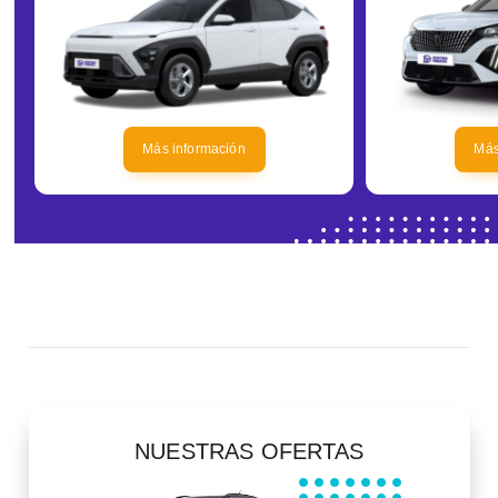
Más información
Más
NUESTRAS OFERTAS