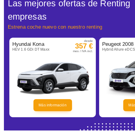
Las mejores ofertas de Renting
empresas
Estrena coche nuevo con nuestro renting
desde
Hyundai Kona
Peugeot 2008
357 €
HEV 1.6 GDi DT Maxx
Hybrid Allure eDC
mes / IVA incl.
Más información
Más