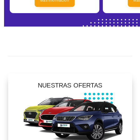
Más información
Más
NUESTRAS OFERTAS