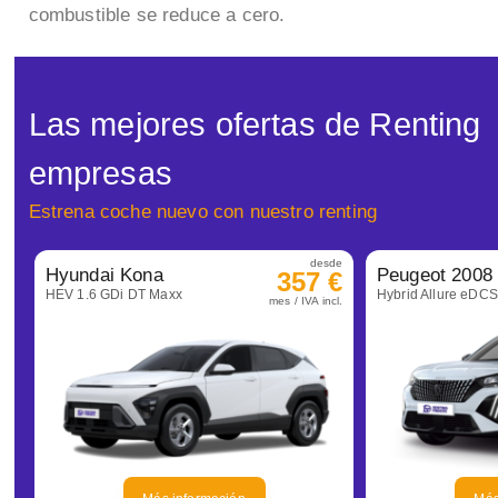
combustible se reduce a cero.
Las mejores ofertas de Renting
empresas
Estrena coche nuevo con nuestro renting
desde
Hyundai Kona
Peugeot 2008
357 €
HEV 1.6 GDi DT Maxx
Hybrid Allure eDC
mes / IVA incl.