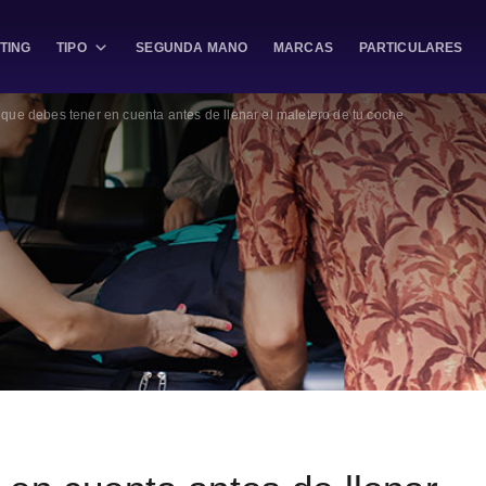
TING
TIPO
SEGUNDA MANO
MARCAS
PARTICULARES
que debes tener en cuenta antes de llenar el maletero de tu coche