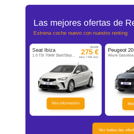
Las mejores ofertas de Re
Estrena coche nuevo con nuestro renting
desde
Seat Ibiza
Peugeot 20
275 €
1.0 TSI 70kW Start/Stop Style+
mes / IVA incl.
Más información
Más
Ver todas las ofer