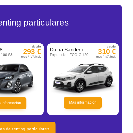
nting particulares
desde
desde
8
Dacia Sandero Stepway
293 €
310 €
Allure Gasolina 100 S&S 6 Vel. Man
Expression ECO-G 120 Auto
mes / IVA incl.
mes / IVA incl.
Más información
 información
tas de renting particulares