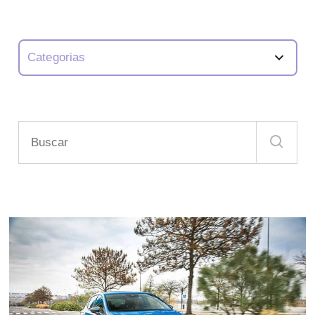
Categorias
Análisis de Coches
Consejos y Recomendaciones
Disfrutar Conduciendo
Movilidad Sostenible
Novedades y Curiosidades
Review Coches
Tecnología
Todo sobre Renting